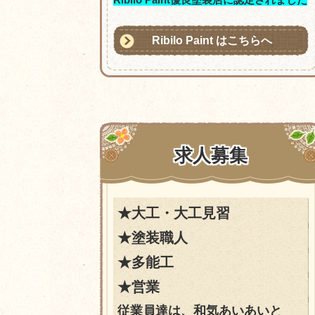
Ribilo Paint はこちらへ
求人募集
★大工・大工見習
★塗装職人
★多能工
★営業
従業員達は、和気あいあいと