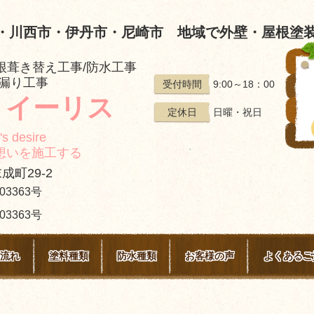
・川西市・伊丹市・尼崎市 地域で外壁・屋根塗装
根葺き替え工事/防水工事
雨漏り工事
9:00～18：00
受付時間
 イーリス
日曜・祝日
定休日
's desire
工する
成町29-2
3363号
363号
流れ
塗料種類
防水種類
お客様の声
よくあるご