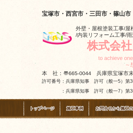
宝塚市・西宮市・三田市・篠山市
外壁・屋根塗装工事/屋
/内装リフォーム工事/
株式会社
to achieve one
～想いを施
本 社：〠665-0044 兵庫県宝塚市末
許可番号：兵庫県知事 許可（般一5）第30
：兵庫県知事 許可（般一7）第303
トップページ
施工事例
お問合せから施工の