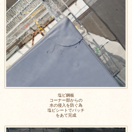
塩ビ鋼板
コーナー部からの
水の侵入を防ぐ為
塩ビシートでパッチ
をあて完成