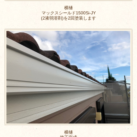
横樋
マックスシールド1500Si-JY
(2液弱溶剤)を2回塗装します
横樋