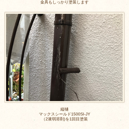
金具もしっかり塗装します
縦樋
マックスシールド1500SI-JY
（2液弱溶剤)を1回目塗装