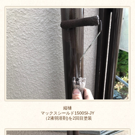
縦樋
マックスシールド1500SI-JY
（2液弱溶剤)を2回目塗装