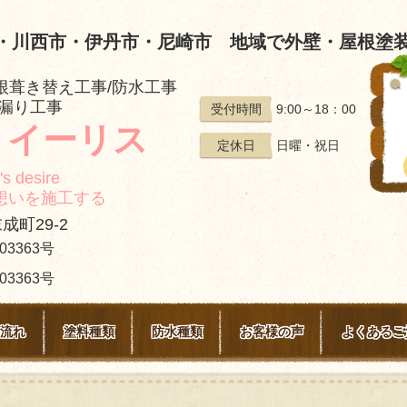
・川西市・伊丹市・尼崎市 地域で外壁・屋根塗装
根葺き替え工事/防水工事
雨漏り工事
9:00～18：00
受付時間
 イーリス
日曜・祝日
定休日
's desire
工する
成町29-2
3363号
363号
流れ
塗料種類
防水種類
お客様の声
よくあるご