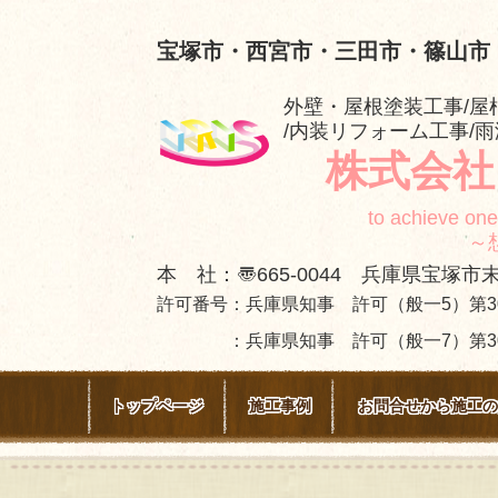
宝塚市・西宮市・三田市・篠山市
外壁・屋根塗装工事/屋
/内装リフォーム工事/
株式会社
to achieve one
～想いを施
本 社：〠665-0044 兵庫県宝塚市末
許可番号：兵庫県知事 許可（般一5）第30
：兵庫県知事 許可（般一7）第303
トップページ
施工事例
お問合せから施工の