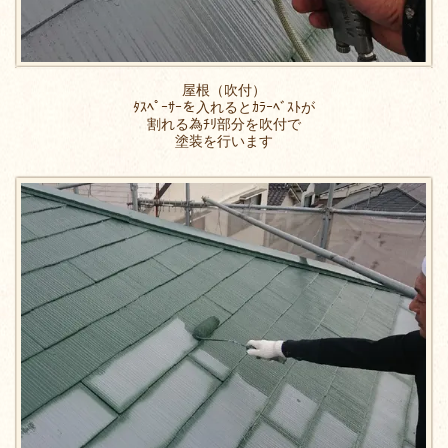
屋根（吹付）
ﾀｽﾍﾟｰｻｰを入れるとｶﾗｰﾍﾞｽﾄが
割れる為ﾁﾘ部分を吹付で
塗装を行います