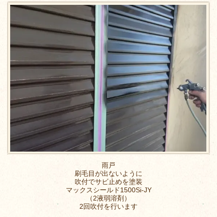
雨戸
刷毛目が出ないように
吹付でサビ止めを塗装
マックスシールド1500Si-JY
（2液弱溶剤）
2回吹付を行います