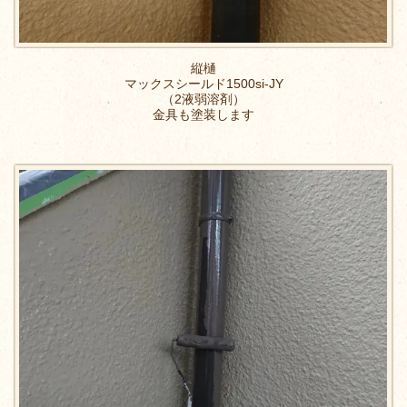
縦樋
マックスシールド1500si-JY
（2液弱溶剤）
金具も塗装します