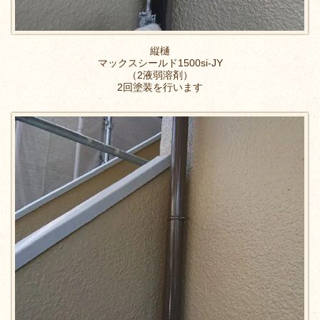
縦樋
マックスシールド1500si-JY
（2液弱溶剤）
2回塗装を行います