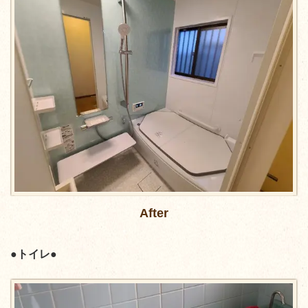
After
●トイレ●