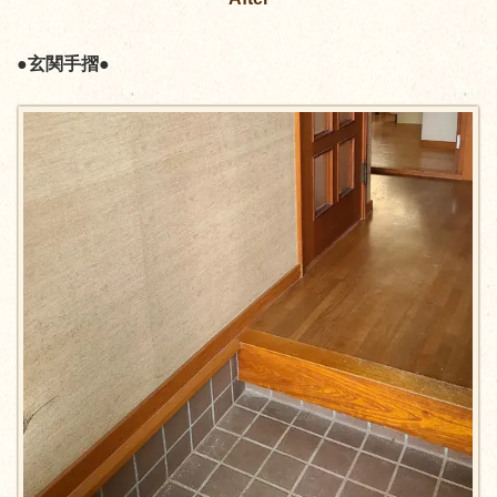
●玄関手摺●