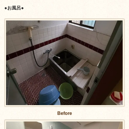
●お風呂●
Before