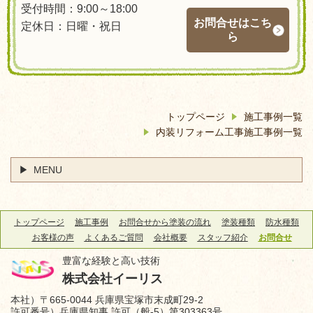
受付時間：9:00～18:00
お問合せはこち
定休日：日曜・祝日
ら
トップページ
施工事例一覧
内装リフォーム工事施工事例一覧
MENU
トップページ
施工事例
お問合せから塗装の流れ
塗装種類
防水種類
お客様の声
よくあるご質問
会社概要
スタッフ紹介
お問合せ
豊富な経験と高い技術
株式会社イーリス
本社）〒665-0044 兵庫県宝塚市末成町29-2
許可番号）兵庫県知事 許可（般-5）第303363号