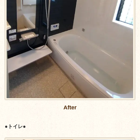
After
●トイレ●