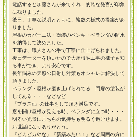
電話すると加藤さんが来てくれ、的確な発言が印象
に残りました。
後日、丁寧な説明とともに、複数の様式の提案があ
りました。
屋根のカバー工法・塗装のペンキ・ベランダの防水
を納得して決めました。
工事は、職人さんの手で丁寧に仕上げられました。
後日データーを頂いたので大屋根や工事の様子も知
る事ができ、より安心です。
長年悩みの天窓の日射し対策もオシャレに解決して
頂きました。
ベランダ・屋根が磨き上げられてる 門扉の塗装が
してある・・・などなど
『プラスα』の仕事をして頂き満足です。
窓を開け屋根が見える時、ベランダに立つ時・・・
明るい光景にこちらの気持ちも明るく過ごせます。
お世話になりありがとう。
『ピカピカやな』『新築みたい！』など周囲の方に