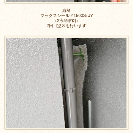
縦樋
マックスシールド1500Si-JY
（2液弱溶剤）
2回目塗装を行います