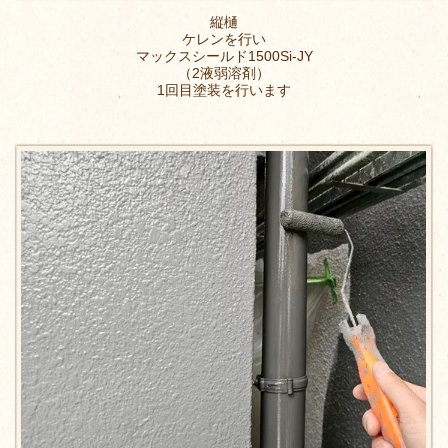
縦樋
ケレンを行い
マックスシールド1500Si-JY
（2液弱溶剤）
1回目塗装を行います