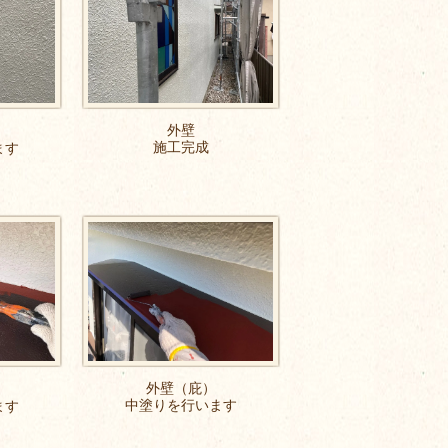
外壁
施工完成
ます
外壁（庇）
中塗りを行います
ます