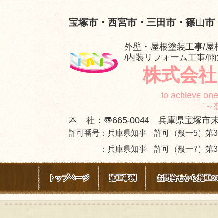
宝塚市・西宮市・三田市・篠山市
外壁・屋根塗装工事/屋
/内装リフォーム工事/
株式会社
to achieve one
～想いを施
本 社：〠665-0044 兵庫県宝塚市末
許可番号：兵庫県知事 許可（般一5）第30
：兵庫県知事 許可（般一7）第303
トップページ
施工事例
お問合せから施工の