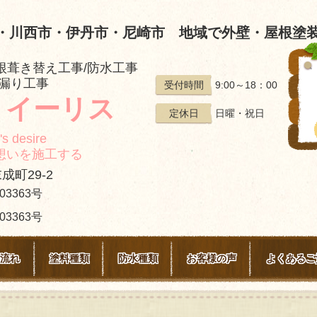
・川西市・伊丹市・尼崎市 地域で外壁・屋根塗装
根葺き替え工事/防水工事
雨漏り工事
9:00～18：00
受付時間
 イーリス
日曜・祝日
定休日
's desire
工する
成町29-2
3363号
363号
流れ
塗料種類
防水種類
お客様の声
よくあるご