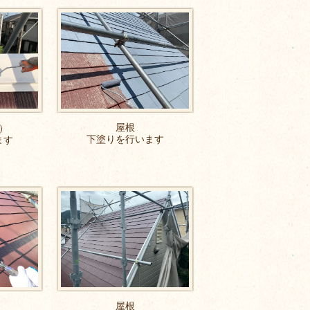
屋根
）
下塗りを行います
ます
屋根