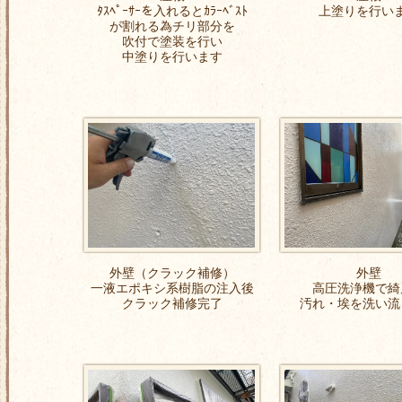
ﾀｽﾍﾟｰｻｰを入れるとｶﾗｰﾍﾞｽﾄ
上塗りを行い
が割れる為チリ部分を
吹付で塗装を行い
中塗りを行います
外壁（クラック補修）
外壁
一液エポキシ系樹脂の注入後
高圧洗浄機で綺
クラック補修完了
汚れ・埃を洗い流